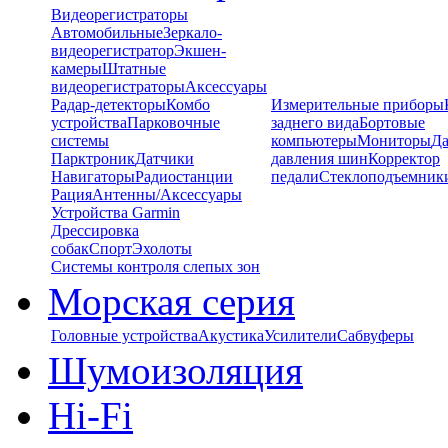
Видеорегистраторы
Автомобильные
Зеркало-
видеорегистратор
Экшен-
камеры
Штатные
видеорегистраторы
Аксессуары
Радар-детекторы
Комбо
Измерительные приборы
устройства
Парковочные
заднего вида
Бортовые
системы
компьютеры
Мониторы
Да
Парктроник
Датчики
давления шин
Корректор
Навигаторы
Радиостанции
педали
Стеклоподъемник
Рация
Антенны/Аксессуары
Устройства Garmin
Дрессировка
собак
Спорт
Эхолоты
Системы контроля слепых зон
Морская серия
Головные устройства
Акустика
Усилители
Сабвуферы
Шумоизоляция
Hi-Fi