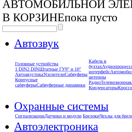
АВТОМОБИЛЬНОЙ ЭЛЕ
В КОРЗИНЕ
пока пусто
Автозвук
Кабель в
Головные устройства
бухтах
Аудиопроцесс
1 DIN
2 DIN
Штатные ГУ
9" и 10"
интерфейс
Автомоби
Автоакустика
Усилители
Сабвуферы
антенны
Корпусные
Радио
Телевизионная
сабвуферы
Сабвуферные динамики
Конденсаторы
Кроссо
Охранные системы
Сигнализации
Датчики и модули
Брелоки
Чехлы для брел
Автоэлектроника