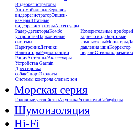
Видеорегистраторы
Автомобильные
Зеркало-
видеорегистратор
Экшен-
камеры
Штатные
видеорегистраторы
Аксессуары
Радар-детекторы
Комбо
Измерительные приборы
устройства
Парковочные
заднего вида
Бортовые
системы
компьютеры
Мониторы
Да
Парктроник
Датчики
давления шин
Корректор
Навигаторы
Радиостанции
педали
Стеклоподъемник
Рация
Антенны/Аксессуары
Устройства Garmin
Дрессировка
собак
Спорт
Эхолоты
Системы контроля слепых зон
Морская серия
Головные устройства
Акустика
Усилители
Сабвуферы
Шумоизоляция
Hi-Fi