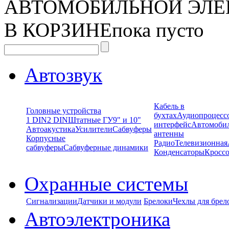
АВТОМОБИЛЬНОЙ ЭЛЕ
В КОРЗИНЕ
пока пусто
Автозвук
Кабель в
Головные устройства
бухтах
Аудиопроцесс
1 DIN
2 DIN
Штатные ГУ
9" и 10"
интерфейс
Автомоби
Автоакустика
Усилители
Сабвуферы
антенны
Корпусные
Радио
Телевизионная
сабвуферы
Сабвуферные динамики
Конденсаторы
Кроссо
Охранные системы
Сигнализации
Датчики и модули
Брелоки
Чехлы для брел
Автоэлектроника