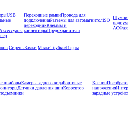
оры
USB
Переходные рамки
Провода для
Шумоиз
льные
подключения
Разъемы для автомагнитол
ISO
подиу
переходник
Клеммы и
АС
Фаз
Аксессуары
коннекторы
Предохранители
вер
оков
Сирены
Замки
Маяки
Трубки/Гофры
е приборы
Камеры заднего вида
Бортовые
Ксенон
Преобразо
ониторы
Датчики давления шин
Корректор
напряжения
Инте
подъемники
зарядные устройс