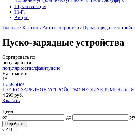
Головные устройства
Акустика
Усилители
Сабвуферы
Шумоизоляция
Hi-Fi
Акции
Главная
/
Каталог
/
Автоэлектроника
/
Пуско-зарядные устройс
Пуско-зарядные устройства
Сортировать по:
популярности
популярности
алфавиту
цене
На странице:
15
15
30
45
Все
ПУСКО-ЗАРЯДНОЕ УСТРОЙСТВО NEOLINE JUMP Starter 8
4 290 руб.
Заказать
Цена
от
до
ру
Подобрать
САЙТ