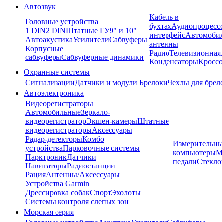
Автозвук
Кабель в
Головные устройства
бухтах
Аудиопроцесс
1 DIN
2 DIN
Штатные ГУ
9" и 10"
интерфейс
Автомоби
Автоакустика
Усилители
Сабвуферы
антенны
Корпусные
Радио
Телевизионная
сабвуферы
Сабвуферные динамики
Конденсаторы
Кроссо
Охранные системы
Сигнализации
Датчики и модули
Брелоки
Чехлы для брел
Автоэлектроника
Видеорегистраторы
Автомобильные
Зеркало-
видеорегистратор
Экшен-камеры
Штатные
видеорегистраторы
Аксессуары
Радар-детекторы
Комбо
Измерительны
устройства
Парковочные системы
компьютеры
М
Парктроник
Датчики
педали
Стекло
Навигаторы
Радиостанции
Рация
Антенны/Аксессуары
Устройства Garmin
Дрессировка собак
Спорт
Эхолоты
Системы контроля слепых зон
Морская серия