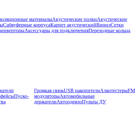
оляционные материалы
Акустические полки
Акустические
мы
Сабвуферные корпуса
Карпет акустический
Винил
Сетки
оинверторы
Аксессуары для подключения
Переходные кольца
ватели
Громкая связь
USB накопители
Алкотестеры
FM
рфейсы
Пуско-
модуляторы
Автомобильные
тва
держатели
Автоодеяло
Пульты ДУ