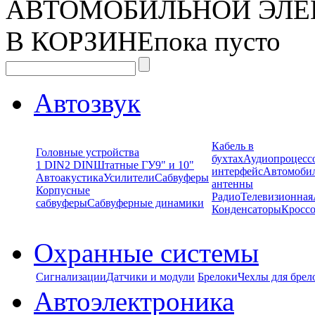
АВТОМОБИЛЬНОЙ ЭЛЕ
В КОРЗИНЕ
пока пусто
Автозвук
Кабель в
Головные устройства
бухтах
Аудиопроцесс
1 DIN
2 DIN
Штатные ГУ
9" и 10"
интерфейс
Автомоби
Автоакустика
Усилители
Сабвуферы
антенны
Корпусные
Радио
Телевизионная
сабвуферы
Сабвуферные динамики
Конденсаторы
Кроссо
Охранные системы
Сигнализации
Датчики и модули
Брелоки
Чехлы для брел
Автоэлектроника