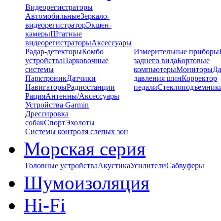
Видеорегистраторы
Автомобильные
Зеркало-
видеорегистратор
Экшен-
камеры
Штатные
видеорегистраторы
Аксессуары
Радар-детекторы
Комбо
Измерительные приборы
устройства
Парковочные
заднего вида
Бортовые
системы
компьютеры
Мониторы
Да
Парктроник
Датчики
давления шин
Корректор
Навигаторы
Радиостанции
педали
Стеклоподъемник
Рация
Антенны/Аксессуары
Устройства Garmin
Дрессировка
собак
Спорт
Эхолоты
Системы контроля слепых зон
Морская серия
Головные устройства
Акустика
Усилители
Сабвуферы
Шумоизоляция
Hi-Fi