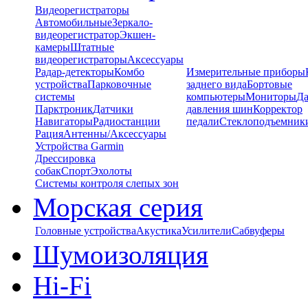
Видеорегистраторы
Автомобильные
Зеркало-
видеорегистратор
Экшен-
камеры
Штатные
видеорегистраторы
Аксессуары
Радар-детекторы
Комбо
Измерительные приборы
устройства
Парковочные
заднего вида
Бортовые
системы
компьютеры
Мониторы
Да
Парктроник
Датчики
давления шин
Корректор
Навигаторы
Радиостанции
педали
Стеклоподъемник
Рация
Антенны/Аксессуары
Устройства Garmin
Дрессировка
собак
Спорт
Эхолоты
Системы контроля слепых зон
Морская серия
Головные устройства
Акустика
Усилители
Сабвуферы
Шумоизоляция
Hi-Fi