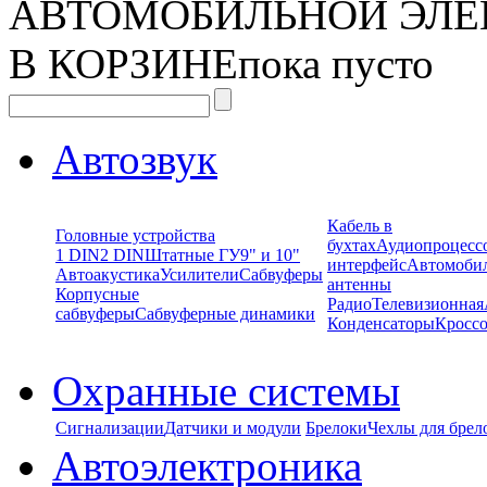
АВТОМОБИЛЬНОЙ ЭЛЕ
В КОРЗИНЕ
пока пусто
Автозвук
Кабель в
Головные устройства
бухтах
Аудиопроцесс
1 DIN
2 DIN
Штатные ГУ
9" и 10"
интерфейс
Автомоби
Автоакустика
Усилители
Сабвуферы
антенны
Корпусные
Радио
Телевизионная
сабвуферы
Сабвуферные динамики
Конденсаторы
Кроссо
Охранные системы
Сигнализации
Датчики и модули
Брелоки
Чехлы для брел
Автоэлектроника