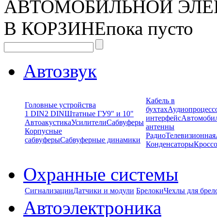
АВТОМОБИЛЬНОЙ ЭЛЕ
В КОРЗИНЕ
пока пусто
Автозвук
Кабель в
Головные устройства
бухтах
Аудиопроцесс
1 DIN
2 DIN
Штатные ГУ
9" и 10"
интерфейс
Автомоби
Автоакустика
Усилители
Сабвуферы
антенны
Корпусные
Радио
Телевизионная
сабвуферы
Сабвуферные динамики
Конденсаторы
Кроссо
Охранные системы
Сигнализации
Датчики и модули
Брелоки
Чехлы для брел
Автоэлектроника