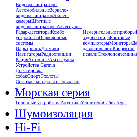
Видеорегистраторы
Автомобильные
Зеркало-
видеорегистратор
Экшен-
камеры
Штатные
видеорегистраторы
Аксессуары
Радар-детекторы
Комбо
Измерительные приборы
устройства
Парковочные
заднего вида
Бортовые
системы
компьютеры
Мониторы
Да
Парктроник
Датчики
давления шин
Корректор
Навигаторы
Радиостанции
педали
Стеклоподъемник
Рация
Антенны/Аксессуары
Устройства Garmin
Дрессировка
собак
Спорт
Эхолоты
Системы контроля слепых зон
Морская серия
Головные устройства
Акустика
Усилители
Сабвуферы
Шумоизоляция
Hi-Fi