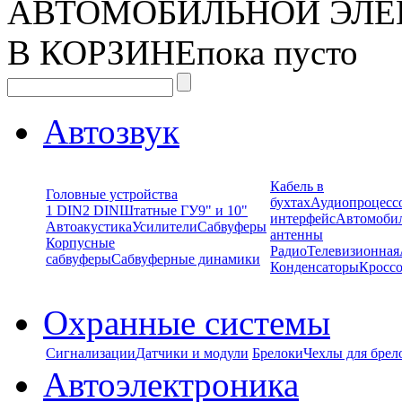
АВТОМОБИЛЬНОЙ ЭЛЕ
В КОРЗИНЕ
пока пусто
Автозвук
Кабель в
Головные устройства
бухтах
Аудиопроцесс
1 DIN
2 DIN
Штатные ГУ
9" и 10"
интерфейс
Автомоби
Автоакустика
Усилители
Сабвуферы
антенны
Корпусные
Радио
Телевизионная
сабвуферы
Сабвуферные динамики
Конденсаторы
Кроссо
Охранные системы
Сигнализации
Датчики и модули
Брелоки
Чехлы для брел
Автоэлектроника