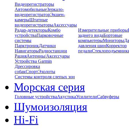
Видеорегистраторы
Автомобильные
Зеркало-
видеорегистратор
Экшен-
камеры
Штатные
видеорегистраторы
Аксессуары
Радар-детекторы
Комбо
Измерительные приборы
устройства
Парковочные
заднего вида
Бортовые
системы
компьютеры
Мониторы
Да
Парктроник
Датчики
давления шин
Корректор
Навигаторы
Радиостанции
педали
Стеклоподъемник
Рация
Антенны/Аксессуары
Устройства Garmin
Дрессировка
собак
Спорт
Эхолоты
Системы контроля слепых зон
Морская серия
Головные устройства
Акустика
Усилители
Сабвуферы
Шумоизоляция
Hi-Fi