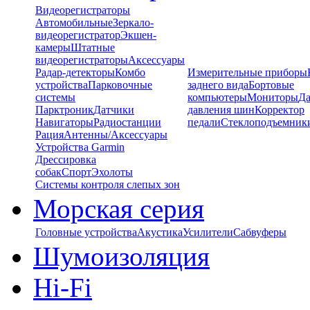
Видеорегистраторы
Автомобильные
Зеркало-
видеорегистратор
Экшен-
камеры
Штатные
видеорегистраторы
Аксессуары
Радар-детекторы
Комбо
Измерительные приборы
устройства
Парковочные
заднего вида
Бортовые
системы
компьютеры
Мониторы
Да
Парктроник
Датчики
давления шин
Корректор
Навигаторы
Радиостанции
педали
Стеклоподъемник
Рация
Антенны/Аксессуары
Устройства Garmin
Дрессировка
собак
Спорт
Эхолоты
Системы контроля слепых зон
Морская серия
Головные устройства
Акустика
Усилители
Сабвуферы
Шумоизоляция
Hi-Fi