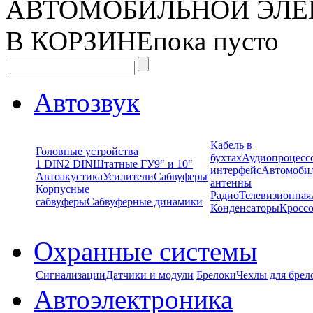
АВТОМОБИЛЬНОЙ ЭЛЕ
В КОРЗИНЕ
пока пусто
Автозвук
Кабель в
Головные устройства
бухтах
Аудиопроцесс
1 DIN
2 DIN
Штатные ГУ
9" и 10"
интерфейс
Автомоби
Автоакустика
Усилители
Сабвуферы
антенны
Корпусные
Радио
Телевизионная
сабвуферы
Сабвуферные динамики
Конденсаторы
Кроссо
Охранные системы
Сигнализации
Датчики и модули
Брелоки
Чехлы для брел
Автоэлектроника