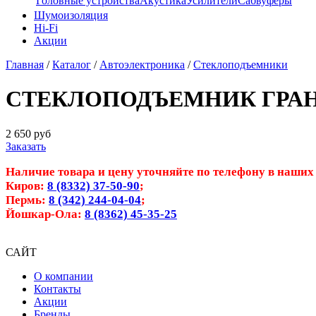
Головные устройства
Акустика
Усилители
Сабвуферы
Шумоизоляция
Hi-Fi
Акции
Главная
/
Каталог
/
Автоэлектроника
/
Стеклоподъемники
СТЕКЛОПОДЪЕМНИК ГРАНАТ р
2 650
руб
Заказать
Наличие товара и цену уточняйте по телефону в наших
Киров:
8 (8332) 37-50-90
;
Пермь:
8 (342) 244-04-04
;
Йошкар-Ола:
8 (8362) 45-35-25
САЙТ
О компании
Контакты
Акции
Бренды