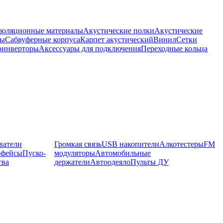
оляционные материалы
Акустические полки
Акустические
мы
Сабвуферные корпуса
Карпет акустический
Винил
Сетки
оинверторы
Аксессуары для подключения
Переходные кольца
ватели
Громкая связь
USB накопители
Алкотестеры
FM
рфейсы
Пуско-
модуляторы
Автомобильные
тва
держатели
Автоодеяло
Пульты ДУ