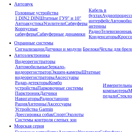
Автозвук
Кабель в
Головные устройства
бухтах
Аудиопроцесс
1 DIN
2 DIN
Штатные ГУ
9" и 10"
интерфейс
Автомоби
Автоакустика
Усилители
Сабвуферы
антенны
Корпусные
Радио
Телевизионная
сабвуферы
Сабвуферные динамики
Конденсаторы
Кроссо
Охранные системы
Сигнализации
Датчики и модули
Брелоки
Чехлы для брел
Автоэлектроника
Видеорегистраторы
Автомобильные
Зеркало-
видеорегистратор
Экшен-камеры
Штатные
видеорегистраторы
Аксессуары
Радар-детекторы
Комбо
Измерительны
устройства
Парковочные системы
компьютеры
М
Парктроник
Датчики
педали
Стекло
Навигаторы
Радиостанции
Рация
Антенны/Аксессуары
Устройства Garmin
Дрессировка собак
Спорт
Эхолоты
Системы контроля слепых зон
Морская серия