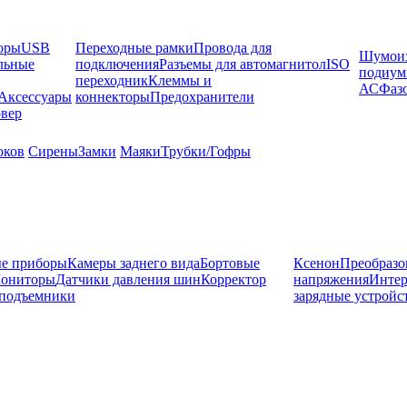
оры
USB
Переходные рамки
Провода для
Шумоиз
льные
подключения
Разъемы для автомагнитол
ISO
подиу
переходник
Клеммы и
АС
Фаз
Аксессуары
коннекторы
Предохранители
вер
оков
Сирены
Замки
Маяки
Трубки/Гофры
е приборы
Камеры заднего вида
Бортовые
Ксенон
Преобразо
ониторы
Датчики давления шин
Корректор
напряжения
Инте
подъемники
зарядные устройс