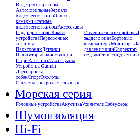
Видеорегистраторы
Автомобильные
Зеркало-
видеорегистратор
Экшен-
камеры
Штатные
видеорегистраторы
Аксессуары
Радар-детекторы
Комбо
Измерительные приборы
устройства
Парковочные
заднего вида
Бортовые
системы
компьютеры
Мониторы
Да
Парктроник
Датчики
давления шин
Корректор
Навигаторы
Радиостанции
педали
Стеклоподъемник
Рация
Антенны/Аксессуары
Устройства Garmin
Дрессировка
собак
Спорт
Эхолоты
Системы контроля слепых зон
Морская серия
Головные устройства
Акустика
Усилители
Сабвуферы
Шумоизоляция
Hi-Fi