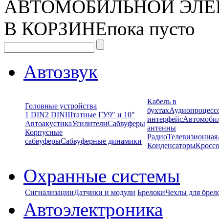
АВТОМОБИЛЬНОЙ ЭЛЕ
В КОРЗИНЕ
пока пусто
Автозвук
Кабель в
Головные устройства
бухтах
Аудиопроцесс
1 DIN
2 DIN
Штатные ГУ
9" и 10"
интерфейс
Автомоби
Автоакустика
Усилители
Сабвуферы
антенны
Корпусные
Радио
Телевизионная
сабвуферы
Сабвуферные динамики
Конденсаторы
Кроссо
Охранные системы
Сигнализации
Датчики и модули
Брелоки
Чехлы для брел
Автоэлектроника