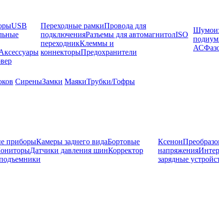
оры
USB
Переходные рамки
Провода для
Шумоиз
льные
подключения
Разъемы для автомагнитол
ISO
подиу
переходник
Клеммы и
АС
Фаз
Аксессуары
коннекторы
Предохранители
вер
оков
Сирены
Замки
Маяки
Трубки/Гофры
е приборы
Камеры заднего вида
Бортовые
Ксенон
Преобразо
ониторы
Датчики давления шин
Корректор
напряжения
Инте
подъемники
зарядные устройс