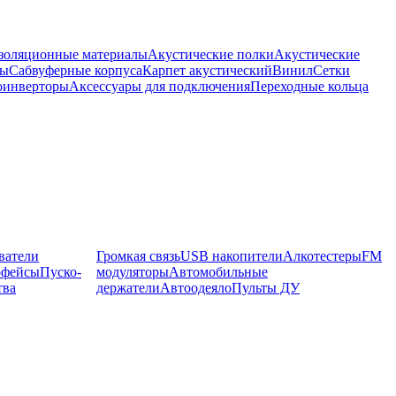
оляционные материалы
Акустические полки
Акустические
мы
Сабвуферные корпуса
Карпет акустический
Винил
Сетки
оинверторы
Аксессуары для подключения
Переходные кольца
ватели
Громкая связь
USB накопители
Алкотестеры
FM
рфейсы
Пуско-
модуляторы
Автомобильные
тва
держатели
Автоодеяло
Пульты ДУ