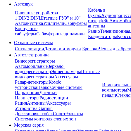
Автозвук
Кабель в
Головные устройства
бухтах
Аудиопроцесс
1 DIN
2 DIN
Штатные ГУ
9" и 10"
интерфейс
Автомоби
Автоакустика
Усилители
Сабвуферы
антенны
Корпусные
Радио
Телевизионная
сабвуферы
Сабвуферные динамики
Конденсаторы
Кроссо
Охранные системы
Сигнализации
Датчики и модули
Брелоки
Чехлы для брел
Автоэлектроника
Видеорегистраторы
Автомобильные
Зеркало-
видеорегистратор
Экшен-камеры
Штатные
видеорегистраторы
Аксессуары
Радар-детекторы
Комбо
Измерительны
устройства
Парковочные системы
компьютеры
М
Парктроник
Датчики
педали
Стекло
Навигаторы
Радиостанции
Рация
Антенны/Аксессуары
Устройства Garmin
Дрессировка собак
Спорт
Эхолоты
Системы контроля слепых зон
Морская серия