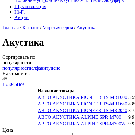
Головные устройства
Акустика
Усилители
Сабвуферы
Шумоизоляция
Hi-Fi
Акции
Главная
/
Каталог
/
Морская серия
/
Акустика
Акустика
Сортировать по:
популярности
популярности
алфавиту
цене
На странице:
45
15
30
45
Все
Название товара
АВТО АКУСТИКА PIONEER TS-MR1600
3 5
АВТО АКУСТИКА PIONEER TS-MR1640
4 8
АВТО АКУСТИКА PIONEER TS-MR2040
8 7
АВТО АКУСТИКА ALPINE SPR-M700
9 9
АВТО АКУСТИКА ALPINE SPR-M700W
9 9
Цена