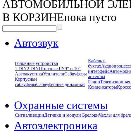
АВТОМОБИЛЬНОЙ ЭЛЕ
В КОРЗИНЕ
пока пусто
Автозвук
Кабель в
Головные устройства
бухтах
Аудиопроцесс
1 DIN
2 DIN
Штатные ГУ
9" и 10"
интерфейс
Автомоби
Автоакустика
Усилители
Сабвуферы
антенны
Корпусные
Радио
Телевизионная
сабвуферы
Сабвуферные динамики
Конденсаторы
Кроссо
Охранные системы
Сигнализации
Датчики и модули
Брелоки
Чехлы для брел
Автоэлектроника