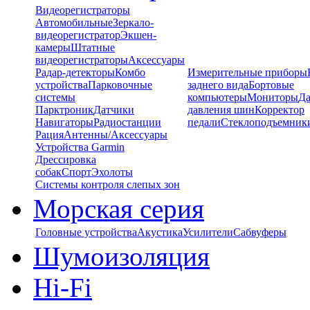
Видеорегистраторы
Автомобильные
Зеркало-
видеорегистратор
Экшен-
камеры
Штатные
видеорегистраторы
Аксессуары
Радар-детекторы
Комбо
Измерительные приборы
устройства
Парковочные
заднего вида
Бортовые
системы
компьютеры
Мониторы
Да
Парктроник
Датчики
давления шин
Корректор
Навигаторы
Радиостанции
педали
Стеклоподъемник
Рация
Антенны/Аксессуары
Устройства Garmin
Дрессировка
собак
Спорт
Эхолоты
Системы контроля слепых зон
Морская серия
Головные устройства
Акустика
Усилители
Сабвуферы
Шумоизоляция
Hi-Fi