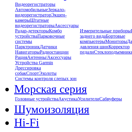
Видеорегистраторы
Автомобильные
Зеркало-
видеорегистратор
Экшен-
камеры
Штатные
видеорегистраторы
Аксессуары
Радар-детекторы
Комбо
Измерительные приборы
устройства
Парковочные
заднего вида
Бортовые
системы
компьютеры
Мониторы
Да
Парктроник
Датчики
давления шин
Корректор
Навигаторы
Радиостанции
педали
Стеклоподъемник
Рация
Антенны/Аксессуары
Устройства Garmin
Дрессировка
собак
Спорт
Эхолоты
Системы контроля слепых зон
Морская серия
Головные устройства
Акустика
Усилители
Сабвуферы
Шумоизоляция
Hi-Fi