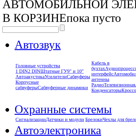
АВТОМОБИЛЬНОЙ ЭЛЕ
В КОРЗИНЕ
пока пусто
Автозвук
Кабель в
Головные устройства
бухтах
Аудиопроцесс
1 DIN
2 DIN
Штатные ГУ
9" и 10"
интерфейс
Автомоби
Автоакустика
Усилители
Сабвуферы
антенны
Корпусные
Радио
Телевизионная
сабвуферы
Сабвуферные динамики
Конденсаторы
Кроссо
Охранные системы
Сигнализации
Датчики и модули
Брелоки
Чехлы для брел
Автоэлектроника