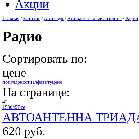
Акции
Главная
/
Каталог
/
Автозвук
/
Автомобильные антенны
/
Радио
Радио
Сортировать по:
цене
популярности
алфавиту
цене
На странице:
45
15
30
45
Все
АВТОАНТЕННА ТРИАДА 
620 руб.