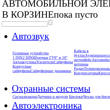
АВТОМОБИЛЬНОЙ ЭЛЕ
В КОРЗИНЕ
пока пусто
Автозвук
Кабель в
Головные устройства
бухтах
Аудиопроцесс
1 DIN
2 DIN
Штатные ГУ
9" и 10"
интерфейс
Автомоби
Автоакустика
Усилители
Сабвуферы
антенны
Корпусные
Радио
Телевизионная
сабвуферы
Сабвуферные динамики
Конденсаторы
Кроссо
Охранные системы
Сигнализации
Датчики и модули
Брелоки
Чехлы для брел
Автоэлектроника