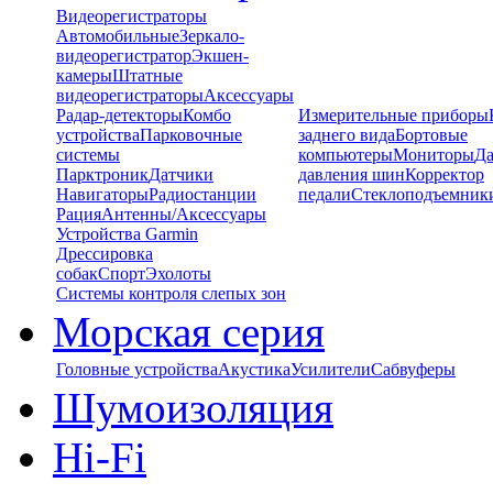
Видеорегистраторы
Автомобильные
Зеркало-
видеорегистратор
Экшен-
камеры
Штатные
видеорегистраторы
Аксессуары
Радар-детекторы
Комбо
Измерительные приборы
устройства
Парковочные
заднего вида
Бортовые
системы
компьютеры
Мониторы
Да
Парктроник
Датчики
давления шин
Корректор
Навигаторы
Радиостанции
педали
Стеклоподъемник
Рация
Антенны/Аксессуары
Устройства Garmin
Дрессировка
собак
Спорт
Эхолоты
Системы контроля слепых зон
Морская серия
Головные устройства
Акустика
Усилители
Сабвуферы
Шумоизоляция
Hi-Fi