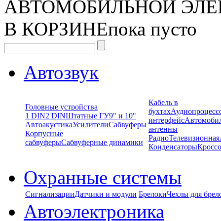
АВТОМОБИЛЬНОЙ ЭЛЕ
В КОРЗИНЕ
пока пусто
Автозвук
Кабель в
Головные устройства
бухтах
Аудиопроцесс
1 DIN
2 DIN
Штатные ГУ
9" и 10"
интерфейс
Автомоби
Автоакустика
Усилители
Сабвуферы
антенны
Корпусные
Радио
Телевизионная
сабвуферы
Сабвуферные динамики
Конденсаторы
Кроссо
Охранные системы
Сигнализации
Датчики и модули
Брелоки
Чехлы для брел
Автоэлектроника