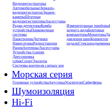
Видеорегистраторы
Автомобильные
Зеркало-
видеорегистратор
Экшен-
камеры
Штатные
видеорегистраторы
Аксессуары
Радар-детекторы
Комбо
Измерительные приборы
устройства
Парковочные
заднего вида
Бортовые
системы
компьютеры
Мониторы
Да
Парктроник
Датчики
давления шин
Корректор
Навигаторы
Радиостанции
педали
Стеклоподъемник
Рация
Антенны/Аксессуары
Устройства Garmin
Дрессировка
собак
Спорт
Эхолоты
Системы контроля слепых зон
Морская серия
Головные устройства
Акустика
Усилители
Сабвуферы
Шумоизоляция
Hi-Fi