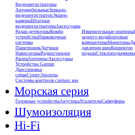
Видеорегистраторы
Автомобильные
Зеркало-
видеорегистратор
Экшен-
камеры
Штатные
видеорегистраторы
Аксессуары
Радар-детекторы
Комбо
Измерительные приборы
устройства
Парковочные
заднего вида
Бортовые
системы
компьютеры
Мониторы
Да
Парктроник
Датчики
давления шин
Корректор
Навигаторы
Радиостанции
педали
Стеклоподъемник
Рация
Антенны/Аксессуары
Устройства Garmin
Дрессировка
собак
Спорт
Эхолоты
Системы контроля слепых зон
Морская серия
Головные устройства
Акустика
Усилители
Сабвуферы
Шумоизоляция
Hi-Fi