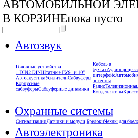
АВТОМОБИЛЬНОЙ ЭЛЕ
В КОРЗИНЕ
пока пусто
Автозвук
Кабель в
Головные устройства
бухтах
Аудиопроцесс
1 DIN
2 DIN
Штатные ГУ
9" и 10"
интерфейс
Автомоби
Автоакустика
Усилители
Сабвуферы
антенны
Корпусные
Радио
Телевизионная
сабвуферы
Сабвуферные динамики
Конденсаторы
Кроссо
Охранные системы
Сигнализации
Датчики и модули
Брелоки
Чехлы для брел
Автоэлектроника