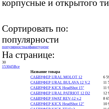
корпусные и открытого ти
Сортировать по:
популярности
популярности
алфавиту
цене
На странице:
30
15
30
45
Все
Название товара
САБВУФЕР URAL MOLOT 12
6 5
САБВУФЕР URAL BULAVA 12 V.2
11 
САБВУФЕР KICX HeadShot 15"
11 
САБВУФЕР URAL PATRIOT 12 D2
12 
САБВУФЕР SWAT REV-12 v.2
8 6
САБВУФЕР KICX HeadShot 12"
10 