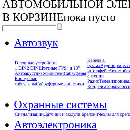
АВТОМОБИЛЬНОЙ ЭЛЕ
В КОРЗИНЕ
пока пусто
Автозвук
Кабель в
Головные устройства
бухтах
Аудиопроцесс
1 DIN
2 DIN
Штатные ГУ
9" и 10"
интерфейс
Автомоби
Автоакустика
Усилители
Сабвуферы
антенны
Корпусные
Радио
Телевизионная
сабвуферы
Сабвуферные динамики
Конденсаторы
Кроссо
Охранные системы
Сигнализации
Датчики и модули
Брелоки
Чехлы для брел
Автоэлектроника