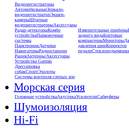
Видеорегистраторы
Автомобильные
Зеркало-
видеорегистратор
Экшен-
камеры
Штатные
видеорегистраторы
Аксессуары
Радар-детекторы
Комбо
Измерительные приборы
устройства
Парковочные
заднего вида
Бортовые
системы
компьютеры
Мониторы
Да
Парктроник
Датчики
давления шин
Корректор
Навигаторы
Радиостанции
педали
Стеклоподъемник
Рация
Антенны/Аксессуары
Устройства Garmin
Дрессировка
собак
Спорт
Эхолоты
Системы контроля слепых зон
Морская серия
Головные устройства
Акустика
Усилители
Сабвуферы
Шумоизоляция
Hi-Fi