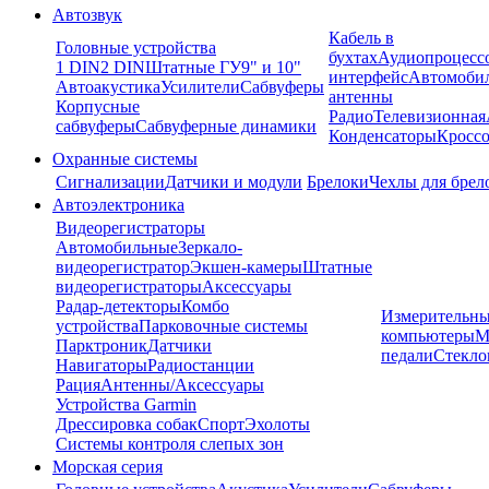
Автозвук
Кабель в
Головные устройства
бухтах
Аудиопроцесс
1 DIN
2 DIN
Штатные ГУ
9" и 10"
интерфейс
Автомоби
Автоакустика
Усилители
Сабвуферы
антенны
Корпусные
Радио
Телевизионная
сабвуферы
Сабвуферные динамики
Конденсаторы
Кроссо
Охранные системы
Сигнализации
Датчики и модули
Брелоки
Чехлы для брел
Автоэлектроника
Видеорегистраторы
Автомобильные
Зеркало-
видеорегистратор
Экшен-камеры
Штатные
видеорегистраторы
Аксессуары
Радар-детекторы
Комбо
Измерительны
устройства
Парковочные системы
компьютеры
М
Парктроник
Датчики
педали
Стекло
Навигаторы
Радиостанции
Рация
Антенны/Аксессуары
Устройства Garmin
Дрессировка собак
Спорт
Эхолоты
Системы контроля слепых зон
Морская серия