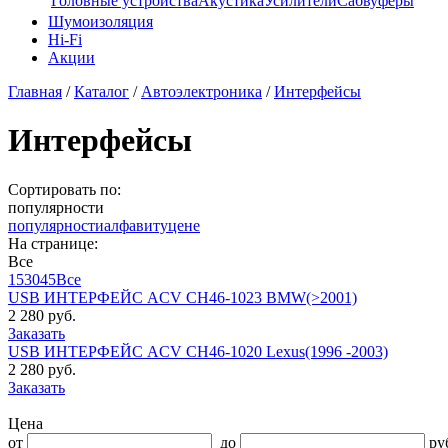
Головные устройства
Акустика
Усилители
Сабвуферы
Шумоизоляция
Hi-Fi
Акции
Главная
/
Каталог
/
Автоэлектроника
/
Интерфейсы
Интерфейсы
Сортировать по:
популярности
популярности
алфавиту
цене
На странице:
Все
15
30
45
Все
USB ИНТЕРФЕЙС ACV CH46-1023 BMW(>2001)
2 280 руб.
Заказать
USB ИНТЕРФЕЙС ACV CH46-1020 Lexus(1996 -2003)
2 280 руб.
Заказать
Цена
от
до
ру