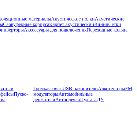
оляционные материалы
Акустические полки
Акустические
мы
Сабвуферные корпуса
Карпет акустический
Винил
Сетки
оинверторы
Аксессуары для подключения
Переходные кольца
ватели
Громкая связь
USB накопители
Алкотестеры
FM
рфейсы
Пуско-
модуляторы
Автомобильные
тва
держатели
Автоодеяло
Пульты ДУ