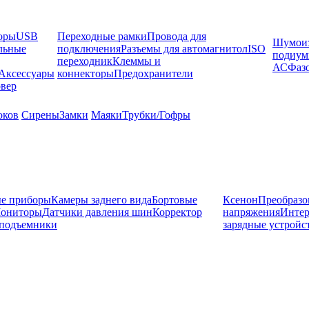
оры
USB
Переходные рамки
Провода для
Шумоиз
льные
подключения
Разъемы для автомагнитол
ISO
подиу
переходник
Клеммы и
АС
Фаз
Аксессуары
коннекторы
Предохранители
вер
оков
Сирены
Замки
Маяки
Трубки/Гофры
е приборы
Камеры заднего вида
Бортовые
Ксенон
Преобразо
ониторы
Датчики давления шин
Корректор
напряжения
Инте
подъемники
зарядные устройс