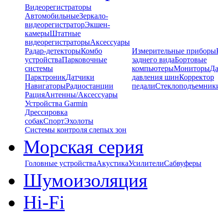
Видеорегистраторы
Автомобильные
Зеркало-
видеорегистратор
Экшен-
камеры
Штатные
видеорегистраторы
Аксессуары
Радар-детекторы
Комбо
Измерительные приборы
устройства
Парковочные
заднего вида
Бортовые
системы
компьютеры
Мониторы
Да
Парктроник
Датчики
давления шин
Корректор
Навигаторы
Радиостанции
педали
Стеклоподъемник
Рация
Антенны/Аксессуары
Устройства Garmin
Дрессировка
собак
Спорт
Эхолоты
Системы контроля слепых зон
Морская серия
Головные устройства
Акустика
Усилители
Сабвуферы
Шумоизоляция
Hi-Fi