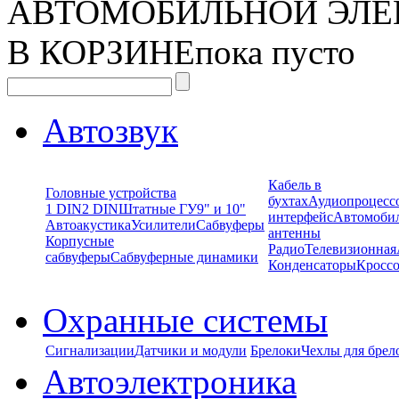
АВТОМОБИЛЬНОЙ ЭЛЕ
В КОРЗИНЕ
пока пусто
Автозвук
Кабель в
Головные устройства
бухтах
Аудиопроцесс
1 DIN
2 DIN
Штатные ГУ
9" и 10"
интерфейс
Автомоби
Автоакустика
Усилители
Сабвуферы
антенны
Корпусные
Радио
Телевизионная
сабвуферы
Сабвуферные динамики
Конденсаторы
Кроссо
Охранные системы
Сигнализации
Датчики и модули
Брелоки
Чехлы для брел
Автоэлектроника