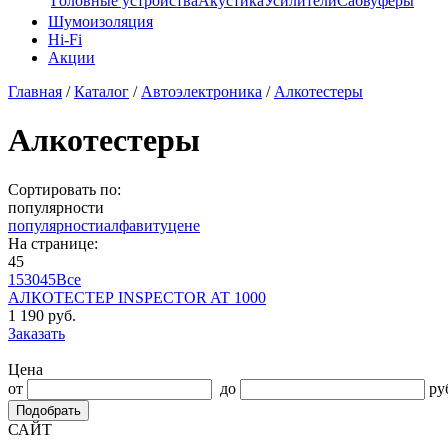
Головные устройства
Акустика
Усилители
Сабвуферы
Шумоизоляция
Hi-Fi
Акции
Главная
/
Каталог
/
Автоэлектроника
/
Алкотестеры
Алкотестеры
Сортировать по:
популярности
популярности
алфавиту
цене
На странице:
45
15
30
45
Все
АЛКОТЕСТЕР INSPECTOR AT 1000
1 190 руб.
Заказать
Цена
от
до
ру
Подобрать
САЙТ