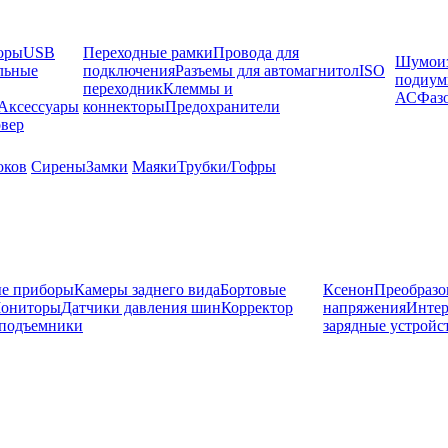
оры
USB
Переходные рамки
Провода для
Шумоиз
льные
подключения
Разъемы для автомагнитол
ISO
подиу
переходник
Клеммы и
АС
Фаз
Аксессуары
коннекторы
Предохранители
вер
оков
Сирены
Замки
Маяки
Трубки/Гофры
е приборы
Камеры заднего вида
Бортовые
Ксенон
Преобразо
ониторы
Датчики давления шин
Корректор
напряжения
Инте
подъемники
зарядные устройс