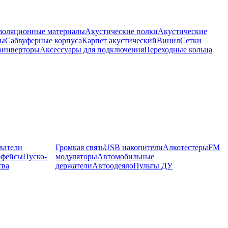
оляционные материалы
Акустические полки
Акустические
мы
Сабвуферные корпуса
Карпет акустический
Винил
Сетки
оинверторы
Аксессуары для подключения
Переходные кольца
ватели
Громкая связь
USB накопители
Алкотестеры
FM
рфейсы
Пуско-
модуляторы
Автомобильные
тва
держатели
Автоодеяло
Пульты ДУ