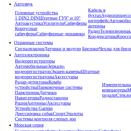
Автозвук
Кабель в
Головные устройства
бухтах
Аудиопроцесс
1 DIN
2 DIN
Штатные ГУ
9" и 10"
интерфейс
Автомоби
Автоакустика
Усилители
Сабвуферы
антенны
Корпусные
Радио
Телевизионная
сабвуферы
Сабвуферные динамики
Конденсаторы
Кроссо
Охранные системы
Сигнализации
Датчики и модули
Брелоки
Чехлы для брел
Автоэлектроника
Видеорегистраторы
Автомобильные
Зеркало-
видеорегистратор
Экшен-камеры
Штатные
видеорегистраторы
Аксессуары
Радар-детекторы
Комбо
Измерительны
устройства
Парковочные системы
компьютеры
М
Парктроник
Датчики
педали
Стекло
Навигаторы
Радиостанции
Рация
Антенны/Аксессуары
Устройства Garmin
Дрессировка собак
Спорт
Эхолоты
Системы контроля слепых зон
Морская серия