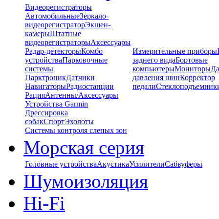
Видеорегистраторы
Автомобильные
Зеркало-
видеорегистратор
Экшен-
камеры
Штатные
видеорегистраторы
Аксессуары
Радар-детекторы
Комбо
Измерительные приборы
устройства
Парковочные
заднего вида
Бортовые
системы
компьютеры
Мониторы
Да
Парктроник
Датчики
давления шин
Корректор
Навигаторы
Радиостанции
педали
Стеклоподъемник
Рация
Антенны/Аксессуары
Устройства Garmin
Дрессировка
собак
Спорт
Эхолоты
Системы контроля слепых зон
Морская серия
Головные устройства
Акустика
Усилители
Сабвуферы
Шумоизоляция
Hi-Fi