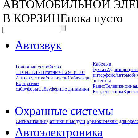
АВТОМОБИЛЬНОЙ ЭЛЕ
В КОРЗИНЕ
пока пусто
Автозвук
Кабель в
Головные устройства
бухтах
Аудиопроцесс
1 DIN
2 DIN
Штатные ГУ
9" и 10"
интерфейс
Автомоби
Автоакустика
Усилители
Сабвуферы
антенны
Корпусные
Радио
Телевизионная
сабвуферы
Сабвуферные динамики
Конденсаторы
Кроссо
Охранные системы
Сигнализации
Датчики и модули
Брелоки
Чехлы для брел
Автоэлектроника