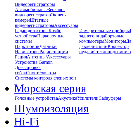
Видеорегистраторы
Автомобильные
Зеркало-
видеорегистратор
Экшен-
камеры
Штатные
видеорегистраторы
Аксессуары
Радар-детекторы
Комбо
Измерительные приборы
устройства
Парковочные
заднего вида
Бортовые
системы
компьютеры
Мониторы
Да
Парктроник
Датчики
давления шин
Корректор
Навигаторы
Радиостанции
педали
Стеклоподъемник
Рация
Антенны/Аксессуары
Устройства Garmin
Дрессировка
собак
Спорт
Эхолоты
Системы контроля слепых зон
Морская серия
Головные устройства
Акустика
Усилители
Сабвуферы
Шумоизоляция
Hi-Fi