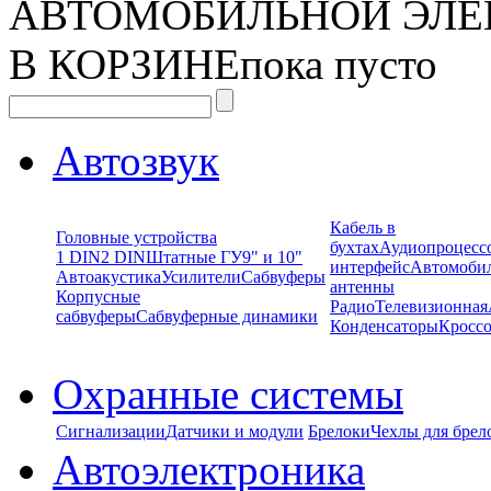
АВТОМОБИЛЬНОЙ ЭЛЕ
В КОРЗИНЕ
пока пусто
Автозвук
Кабель в
Головные устройства
бухтах
Аудиопроцесс
1 DIN
2 DIN
Штатные ГУ
9" и 10"
интерфейс
Автомоби
Автоакустика
Усилители
Сабвуферы
антенны
Корпусные
Радио
Телевизионная
сабвуферы
Сабвуферные динамики
Конденсаторы
Кроссо
Охранные системы
Сигнализации
Датчики и модули
Брелоки
Чехлы для брел
Автоэлектроника