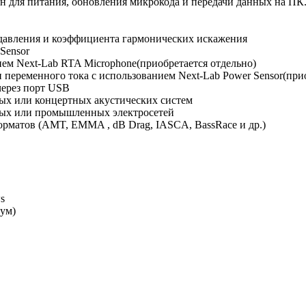
н для питания, обновления микрокода и передачи данных на ПК
 давления и коэффициента гармонических искажения
Sensor
ем Next-Lab RTA Microphone(приобретается отдельно)
переменного тока с использованием Next-Lab Power Sensor(прио
через порт USB
ых или концертных акустических систем
ных или промышленных электросетей
орматов (AMT, EMMA , dB Drag, IASCA, BassRace и др.)
s
шум)