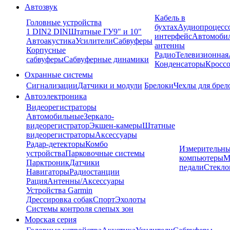
Автозвук
Кабель в
Головные устройства
бухтах
Аудиопроцесс
1 DIN
2 DIN
Штатные ГУ
9" и 10"
интерфейс
Автомоби
Автоакустика
Усилители
Сабвуферы
антенны
Корпусные
Радио
Телевизионная
сабвуферы
Сабвуферные динамики
Конденсаторы
Кроссо
Охранные системы
Сигнализации
Датчики и модули
Брелоки
Чехлы для брел
Автоэлектроника
Видеорегистраторы
Автомобильные
Зеркало-
видеорегистратор
Экшен-камеры
Штатные
видеорегистраторы
Аксессуары
Радар-детекторы
Комбо
Измерительны
устройства
Парковочные системы
компьютеры
М
Парктроник
Датчики
педали
Стекло
Навигаторы
Радиостанции
Рация
Антенны/Аксессуары
Устройства Garmin
Дрессировка собак
Спорт
Эхолоты
Системы контроля слепых зон
Морская серия