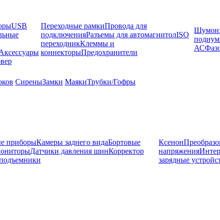
оры
USB
Переходные рамки
Провода для
Шумоиз
льные
подключения
Разъемы для автомагнитол
ISO
подиу
переходник
Клеммы и
АС
Фаз
Аксессуары
коннекторы
Предохранители
вер
оков
Сирены
Замки
Маяки
Трубки/Гофры
е приборы
Камеры заднего вида
Бортовые
Ксенон
Преобразо
ониторы
Датчики давления шин
Корректор
напряжения
Инте
подъемники
зарядные устройс