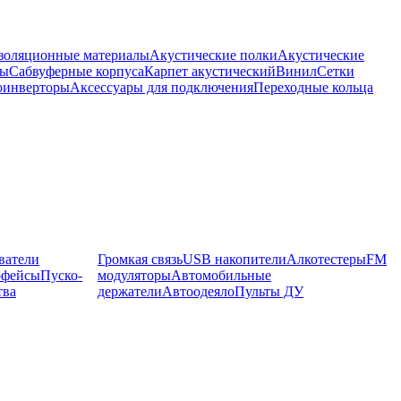
оляционные материалы
Акустические полки
Акустические
мы
Сабвуферные корпуса
Карпет акустический
Винил
Сетки
оинверторы
Аксессуары для подключения
Переходные кольца
ватели
Громкая связь
USB накопители
Алкотестеры
FM
рфейсы
Пуско-
модуляторы
Автомобильные
тва
держатели
Автоодеяло
Пульты ДУ