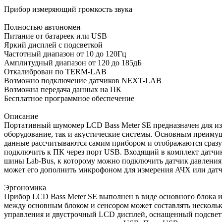
Прибор измеряющий громкость звука
Полностью автономен
Питание от батареек или USB
Яркий дисплей с подсветкой
Частотный диапазон от 10 до 120Гц
Амплитудный диапазон от 120 до 185дБ
Откалиброван по TERM-LAB
Возможно подключение датчиков NEXT-LAB
Возможна передача данных на ПК
Бесплатное программное обеспечение
Описание
Портативный шумомер LCD Bass Meter SE предназначен для из
оборудование, так и акустические системы. Основным преимущ
данные рассчитываются самим прибором и отображаются сразу
подключить к ПК через порт USB. Входящий в комплект датчик
шины Lab-Bus, к которому можно подключить датчик давления,
может его дополнить микрофоном для измерения АЧХ или датч
Эргономика
Прибор LCD Bass Meter SE выполнен в виде основного блока и
между основным блоком и сенсором может составлять несколько
управления и двустрочный LCD дисплей, оснащенный подсветко