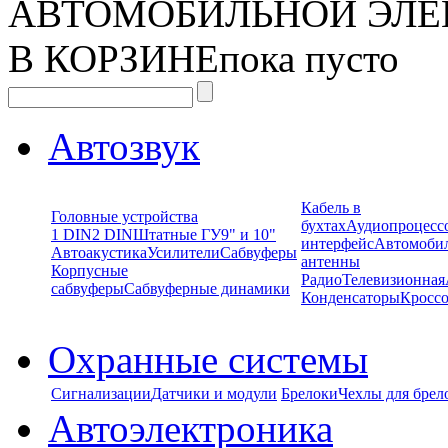
АВТОМОБИЛЬНОЙ ЭЛЕ
В КОРЗИНЕ
пока пусто
Автозвук
Кабель в
Головные устройства
бухтах
Аудиопроцесс
1 DIN
2 DIN
Штатные ГУ
9" и 10"
интерфейс
Автомоби
Автоакустика
Усилители
Сабвуферы
антенны
Корпусные
Радио
Телевизионная
сабвуферы
Сабвуферные динамики
Конденсаторы
Кроссо
Охранные системы
Сигнализации
Датчики и модули
Брелоки
Чехлы для брел
Автоэлектроника