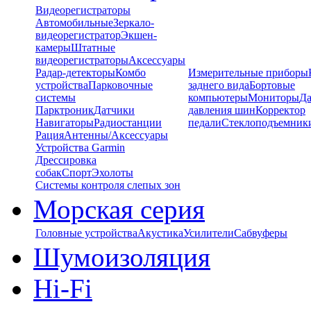
Видеорегистраторы
Автомобильные
Зеркало-
видеорегистратор
Экшен-
камеры
Штатные
видеорегистраторы
Аксессуары
Радар-детекторы
Комбо
Измерительные приборы
устройства
Парковочные
заднего вида
Бортовые
системы
компьютеры
Мониторы
Да
Парктроник
Датчики
давления шин
Корректор
Навигаторы
Радиостанции
педали
Стеклоподъемник
Рация
Антенны/Аксессуары
Устройства Garmin
Дрессировка
собак
Спорт
Эхолоты
Системы контроля слепых зон
Морская серия
Головные устройства
Акустика
Усилители
Сабвуферы
Шумоизоляция
Hi-Fi