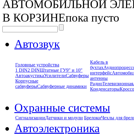
АВТОМОБИЛЬНОЙ ЭЛЕ
В КОРЗИНЕ
пока пусто
Автозвук
Кабель в
Головные устройства
бухтах
Аудиопроцесс
1 DIN
2 DIN
Штатные ГУ
9" и 10"
интерфейс
Автомоби
Автоакустика
Усилители
Сабвуферы
антенны
Корпусные
Радио
Телевизионная
сабвуферы
Сабвуферные динамики
Конденсаторы
Кроссо
Охранные системы
Сигнализации
Датчики и модули
Брелоки
Чехлы для брел
Автоэлектроника