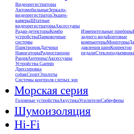
Видеорегистраторы
Автомобильные
Зеркало-
видеорегистратор
Экшен-
камеры
Штатные
видеорегистраторы
Аксессуары
Радар-детекторы
Комбо
Измерительные приборы
устройства
Парковочные
заднего вида
Бортовые
системы
компьютеры
Мониторы
Да
Парктроник
Датчики
давления шин
Корректор
Навигаторы
Радиостанции
педали
Стеклоподъемник
Рация
Антенны/Аксессуары
Устройства Garmin
Дрессировка
собак
Спорт
Эхолоты
Системы контроля слепых зон
Морская серия
Головные устройства
Акустика
Усилители
Сабвуферы
Шумоизоляция
Hi-Fi