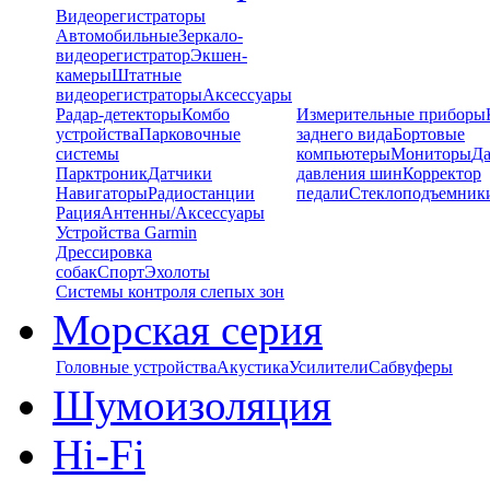
Видеорегистраторы
Автомобильные
Зеркало-
видеорегистратор
Экшен-
камеры
Штатные
видеорегистраторы
Аксессуары
Радар-детекторы
Комбо
Измерительные приборы
устройства
Парковочные
заднего вида
Бортовые
системы
компьютеры
Мониторы
Да
Парктроник
Датчики
давления шин
Корректор
Навигаторы
Радиостанции
педали
Стеклоподъемник
Рация
Антенны/Аксессуары
Устройства Garmin
Дрессировка
собак
Спорт
Эхолоты
Системы контроля слепых зон
Морская серия
Головные устройства
Акустика
Усилители
Сабвуферы
Шумоизоляция
Hi-Fi