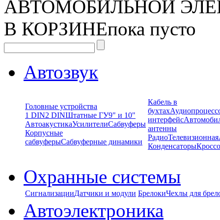
АВТОМОБИЛЬНОЙ ЭЛЕ
В КОРЗИНЕ
пока пусто
Автозвук
Кабель в
Головные устройства
бухтах
Аудиопроцесс
1 DIN
2 DIN
Штатные ГУ
9" и 10"
интерфейс
Автомоби
Автоакустика
Усилители
Сабвуферы
антенны
Корпусные
Радио
Телевизионная
сабвуферы
Сабвуферные динамики
Конденсаторы
Кроссо
Охранные системы
Сигнализации
Датчики и модули
Брелоки
Чехлы для брел
Автоэлектроника