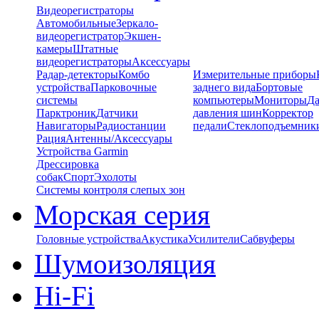
Видеорегистраторы
Автомобильные
Зеркало-
видеорегистратор
Экшен-
камеры
Штатные
видеорегистраторы
Аксессуары
Радар-детекторы
Комбо
Измерительные приборы
устройства
Парковочные
заднего вида
Бортовые
системы
компьютеры
Мониторы
Да
Парктроник
Датчики
давления шин
Корректор
Навигаторы
Радиостанции
педали
Стеклоподъемник
Рация
Антенны/Аксессуары
Устройства Garmin
Дрессировка
собак
Спорт
Эхолоты
Системы контроля слепых зон
Морская серия
Головные устройства
Акустика
Усилители
Сабвуферы
Шумоизоляция
Hi-Fi