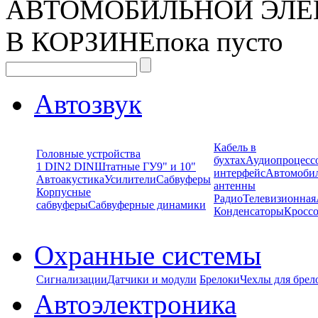
АВТОМОБИЛЬНОЙ ЭЛЕ
В КОРЗИНЕ
пока пусто
Автозвук
Кабель в
Головные устройства
бухтах
Аудиопроцесс
1 DIN
2 DIN
Штатные ГУ
9" и 10"
интерфейс
Автомоби
Автоакустика
Усилители
Сабвуферы
антенны
Корпусные
Радио
Телевизионная
сабвуферы
Сабвуферные динамики
Конденсаторы
Кроссо
Охранные системы
Сигнализации
Датчики и модули
Брелоки
Чехлы для брел
Автоэлектроника