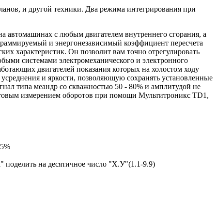
ланов, и другой техники. Два режима интегрирования при
а автомашинах с любым двигателем внутреннего сгорания, а
ограммируемый и энергонезависимый коэффициент пересчета
ких характеристик. Он позволит вам точно отрегулировать
любыми системами электромеханического и электронного
работающих двигателей показания которых на холостом ходу
 усреднения и яркости, позволяющую сохранять установленные
гнал типа меандр со скважностью 50 - 80% и амплитудой не
естовым измерением оборотов при помощи Мультитроникс TD1,
,5%
 поделить на десятичное число "Х.У"(1.1-9.9)