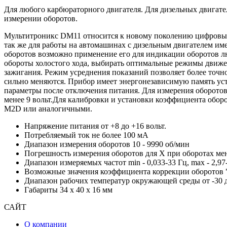
Для любого карбюраторного двигателя. Для дизельных двигате
измерении оборотов.
Мультитроникс DМ11 относится к новому поколению цифровых 
так же для работы на автомашинах с дизельным двигателем и
оборотов возможно применение его для индикации оборотов лю
обороты холостого хода, выбирать оптимальные режимы движе
зажигания. Режим усреднения показаний позволяет более точн
сильно меняются. Прибор имеет энергонезависимую память ус
параметры после отключения питания. Для измерения оборотов
менее 9 вольт.Для калибровки и установки коэффициента обор
M2D или аналогичными.
Напряжение питания от +8 до +16 вольт.
Потребляемый ток не более 100 мА
Диапазон измерения оборотов 10 - 9990 об/мин
Погрешность измерения оборотов для Х при оборотах мене
Диапазон измеряемых частот min - 0,033-33 Гц, max - 2,97
Возможные значения коэффициента коррекции оборотов "кл
Диапазон рабочих температур окружающей среды от -30 д
Габариты 34 х 40 х 16 мм
САЙТ
О компании