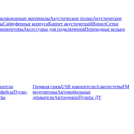
оляционные материалы
Акустические полки
Акустические
мы
Сабвуферные корпуса
Карпет акустический
Винил
Сетки
оинверторы
Аксессуары для подключения
Переходные кольца
ватели
Громкая связь
USB накопители
Алкотестеры
FM
рфейсы
Пуско-
модуляторы
Автомобильные
тва
держатели
Автоодеяло
Пульты ДУ