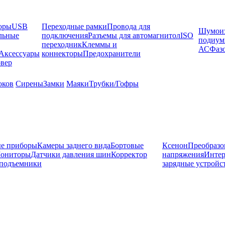
оры
USB
Переходные рамки
Провода для
Шумоиз
льные
подключения
Разъемы для автомагнитол
ISO
подиу
переходник
Клеммы и
АС
Фаз
Аксессуары
коннекторы
Предохранители
вер
оков
Сирены
Замки
Маяки
Трубки/Гофры
е приборы
Камеры заднего вида
Бортовые
Ксенон
Преобразо
ониторы
Датчики давления шин
Корректор
напряжения
Инте
подъемники
зарядные устройс