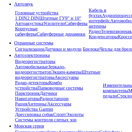
Автозвук
Кабель в
Головные устройства
бухтах
Аудиопроцесс
1 DIN
2 DIN
Штатные ГУ
9" и 10"
интерфейс
Автомоби
Автоакустика
Усилители
Сабвуферы
антенны
Корпусные
Радио
Телевизионная
сабвуферы
Сабвуферные динамики
Конденсаторы
Кроссо
Охранные системы
Сигнализации
Датчики и модули
Брелоки
Чехлы для брел
Автоэлектроника
Видеорегистраторы
Автомобильные
Зеркало-
видеорегистратор
Экшен-камеры
Штатные
видеорегистраторы
Аксессуары
Радар-детекторы
Комбо
Измерительны
устройства
Парковочные системы
компьютеры
М
Парктроник
Датчики
педали
Стекло
Навигаторы
Радиостанции
Рация
Антенны/Аксессуары
Устройства Garmin
Дрессировка собак
Спорт
Эхолоты
Системы контроля слепых зон
Морская серия