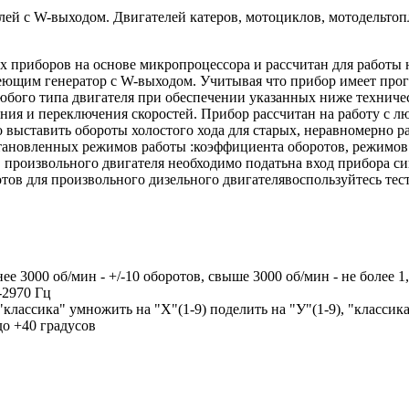
лей с W-выходом. Двигателей катеров, мотоциклов, мотодельтоп
приборов на основе микропроцессора и рассчитан для работы н
меющим генератор с W-выходом. Учитывая что прибор имеет пр
бого типа двигателя при обеспечении указанных ниже техничес
ния и переключения скоростей. Прибор рассчитан на работу с 
о выставить обороты холостого хода для старых, неравномерно 
тановленных режимов работы :коэффициента оборотов, режимов
 произвольного двигателя необходимо податьна вход прибора си
отов для произвольного дизельного двигателявоспользуйтесь т
е 3000 об/мин - +/-10 оборотов, свыше 3000 об/мин - не более 1
-2970 Гц
ассика" умножить на "Х"(1-9) поделить на "У"(1-9), "классика"
о +40 градусов