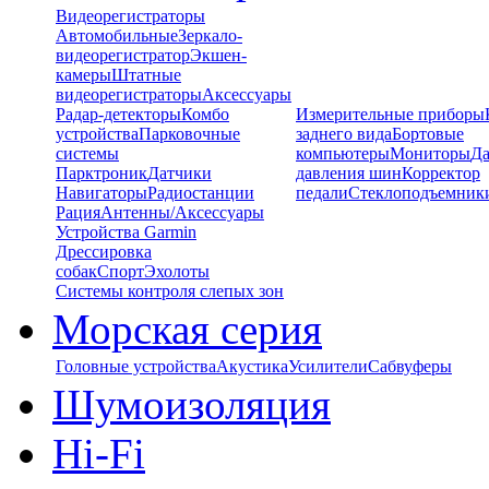
Видеорегистраторы
Автомобильные
Зеркало-
видеорегистратор
Экшен-
камеры
Штатные
видеорегистраторы
Аксессуары
Радар-детекторы
Комбо
Измерительные приборы
устройства
Парковочные
заднего вида
Бортовые
системы
компьютеры
Мониторы
Да
Парктроник
Датчики
давления шин
Корректор
Навигаторы
Радиостанции
педали
Стеклоподъемник
Рация
Антенны/Аксессуары
Устройства Garmin
Дрессировка
собак
Спорт
Эхолоты
Системы контроля слепых зон
Морская серия
Головные устройства
Акустика
Усилители
Сабвуферы
Шумоизоляция
Hi-Fi