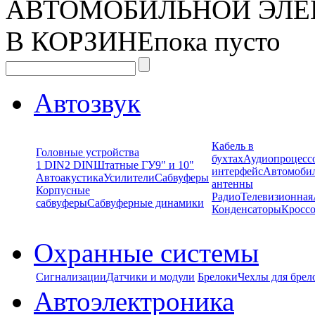
АВТОМОБИЛЬНОЙ ЭЛЕ
В КОРЗИНЕ
пока пусто
Автозвук
Кабель в
Головные устройства
бухтах
Аудиопроцесс
1 DIN
2 DIN
Штатные ГУ
9" и 10"
интерфейс
Автомоби
Автоакустика
Усилители
Сабвуферы
антенны
Корпусные
Радио
Телевизионная
сабвуферы
Сабвуферные динамики
Конденсаторы
Кроссо
Охранные системы
Сигнализации
Датчики и модули
Брелоки
Чехлы для брел
Автоэлектроника