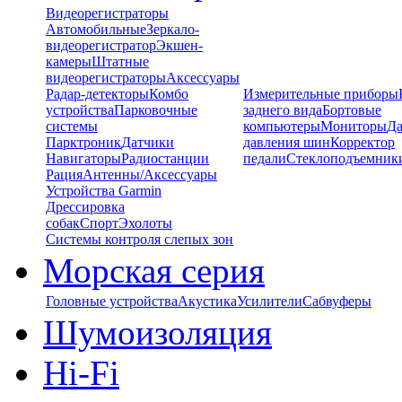
Видеорегистраторы
Автомобильные
Зеркало-
видеорегистратор
Экшен-
камеры
Штатные
видеорегистраторы
Аксессуары
Радар-детекторы
Комбо
Измерительные приборы
устройства
Парковочные
заднего вида
Бортовые
системы
компьютеры
Мониторы
Да
Парктроник
Датчики
давления шин
Корректор
Навигаторы
Радиостанции
педали
Стеклоподъемник
Рация
Антенны/Аксессуары
Устройства Garmin
Дрессировка
собак
Спорт
Эхолоты
Системы контроля слепых зон
Морская серия
Головные устройства
Акустика
Усилители
Сабвуферы
Шумоизоляция
Hi-Fi