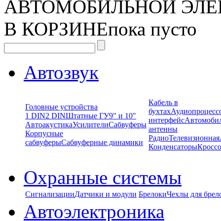
АВТОМОБИЛЬНОЙ ЭЛЕ
В КОРЗИНЕ
пока пусто
Автозвук
Кабель в
Головные устройства
бухтах
Аудиопроцесс
1 DIN
2 DIN
Штатные ГУ
9" и 10"
интерфейс
Автомоби
Автоакустика
Усилители
Сабвуферы
антенны
Корпусные
Радио
Телевизионная
сабвуферы
Сабвуферные динамики
Конденсаторы
Кроссо
Охранные системы
Сигнализации
Датчики и модули
Брелоки
Чехлы для брел
Автоэлектроника