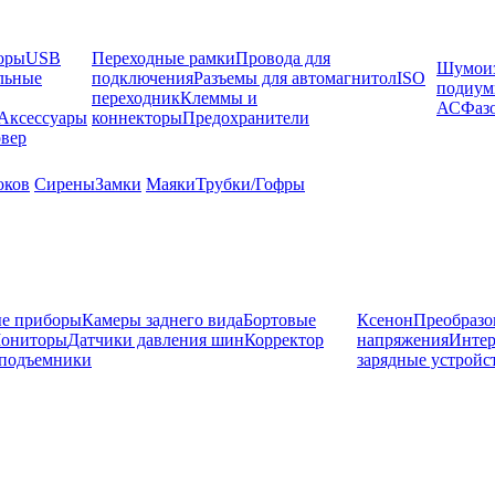
оры
USB
Переходные рамки
Провода для
Шумоиз
льные
подключения
Разъемы для автомагнитол
ISO
подиу
переходник
Клеммы и
АС
Фаз
Аксессуары
коннекторы
Предохранители
вер
оков
Сирены
Замки
Маяки
Трубки/Гофры
е приборы
Камеры заднего вида
Бортовые
Ксенон
Преобразо
ониторы
Датчики давления шин
Корректор
напряжения
Инте
подъемники
зарядные устройс