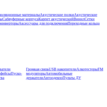
оляционные материалы
Акустические полки
Акустические
мы
Сабвуферные корпуса
Карпет акустический
Винил
Сетки
оинверторы
Аксессуары для подключения
Переходные кольца
ватели
Громкая связь
USB накопители
Алкотестеры
FM
рфейсы
Пуско-
модуляторы
Автомобильные
тва
держатели
Автоодеяло
Пульты ДУ