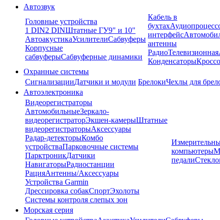
Автозвук
Кабель в
Головные устройства
бухтах
Аудиопроцесс
1 DIN
2 DIN
Штатные ГУ
9" и 10"
интерфейс
Автомоби
Автоакустика
Усилители
Сабвуферы
антенны
Корпусные
Радио
Телевизионная
сабвуферы
Сабвуферные динамики
Конденсаторы
Кроссо
Охранные системы
Сигнализации
Датчики и модули
Брелоки
Чехлы для брел
Автоэлектроника
Видеорегистраторы
Автомобильные
Зеркало-
видеорегистратор
Экшен-камеры
Штатные
видеорегистраторы
Аксессуары
Радар-детекторы
Комбо
Измерительны
устройства
Парковочные системы
компьютеры
М
Парктроник
Датчики
педали
Стекло
Навигаторы
Радиостанции
Рация
Антенны/Аксессуары
Устройства Garmin
Дрессировка собак
Спорт
Эхолоты
Системы контроля слепых зон
Морская серия