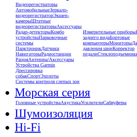
Видеорегистраторы
Автомобильные
Зеркало-
видеорегистратор
Экшен-
камеры
Штатные
видеорегистраторы
Аксессуары
Радар-детекторы
Комбо
Измерительные приборы
устройства
Парковочные
заднего вида
Бортовые
системы
компьютеры
Мониторы
Да
Парктроник
Датчики
давления шин
Корректор
Навигаторы
Радиостанции
педали
Стеклоподъемник
Рация
Антенны/Аксессуары
Устройства Garmin
Дрессировка
собак
Спорт
Эхолоты
Системы контроля слепых зон
Морская серия
Головные устройства
Акустика
Усилители
Сабвуферы
Шумоизоляция
Hi-Fi