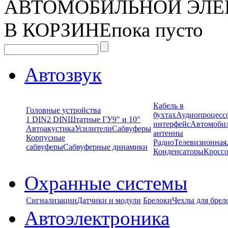
АВТОМОБИЛЬНОЙ ЭЛЕ
В КОРЗИНЕ
пока пусто
Автозвук
Кабель в
Головные устройства
бухтах
Аудиопроцесс
1 DIN
2 DIN
Штатные ГУ
9" и 10"
интерфейс
Автомоби
Автоакустика
Усилители
Сабвуферы
антенны
Корпусные
Радио
Телевизионная
сабвуферы
Сабвуферные динамики
Конденсаторы
Кроссо
Охранные системы
Сигнализации
Датчики и модули
Брелоки
Чехлы для брел
Автоэлектроника