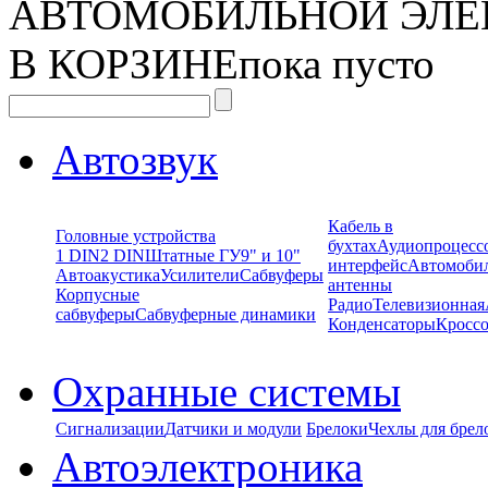
АВТОМОБИЛЬНОЙ ЭЛЕ
В КОРЗИНЕ
пока пусто
Автозвук
Кабель в
Головные устройства
бухтах
Аудиопроцесс
1 DIN
2 DIN
Штатные ГУ
9" и 10"
интерфейс
Автомоби
Автоакустика
Усилители
Сабвуферы
антенны
Корпусные
Радио
Телевизионная
сабвуферы
Сабвуферные динамики
Конденсаторы
Кроссо
Охранные системы
Сигнализации
Датчики и модули
Брелоки
Чехлы для брел
Автоэлектроника