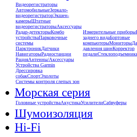
Видеорегистраторы
Автомобильные
Зеркало-
видеорегистратор
Экшен-
камеры
Штатные
видеорегистраторы
Аксессуары
Радар-детекторы
Комбо
Измерительные приборы
устройства
Парковочные
заднего вида
Бортовые
системы
компьютеры
Мониторы
Да
Парктроник
Датчики
давления шин
Корректор
Навигаторы
Радиостанции
педали
Стеклоподъемник
Рация
Антенны/Аксессуары
Устройства Garmin
Дрессировка
собак
Спорт
Эхолоты
Системы контроля слепых зон
Морская серия
Головные устройства
Акустика
Усилители
Сабвуферы
Шумоизоляция
Hi-Fi