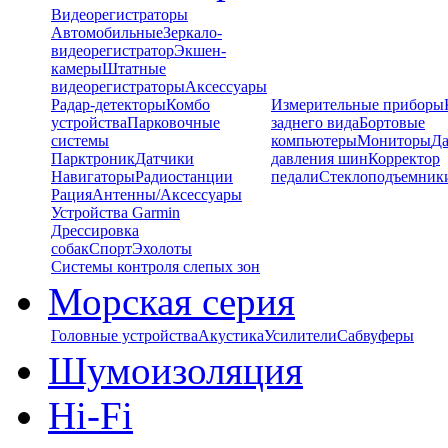
Видеорегистраторы
Автомобильные
Зеркало-
видеорегистратор
Экшен-
камеры
Штатные
видеорегистраторы
Аксессуары
Радар-детекторы
Комбо
Измерительные приборы
устройства
Парковочные
заднего вида
Бортовые
системы
компьютеры
Мониторы
Да
Парктроник
Датчики
давления шин
Корректор
Навигаторы
Радиостанции
педали
Стеклоподъемник
Рация
Антенны/Аксессуары
Устройства Garmin
Дрессировка
собак
Спорт
Эхолоты
Системы контроля слепых зон
Морская серия
Головные устройства
Акустика
Усилители
Сабвуферы
Шумоизоляция
Hi-Fi