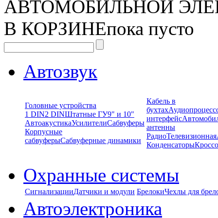
АВТОМОБИЛЬНОЙ ЭЛЕ
В КОРЗИНЕ
пока пусто
Автозвук
Кабель в
Головные устройства
бухтах
Аудиопроцесс
1 DIN
2 DIN
Штатные ГУ
9" и 10"
интерфейс
Автомоби
Автоакустика
Усилители
Сабвуферы
антенны
Корпусные
Радио
Телевизионная
сабвуферы
Сабвуферные динамики
Конденсаторы
Кроссо
Охранные системы
Сигнализации
Датчики и модули
Брелоки
Чехлы для брел
Автоэлектроника