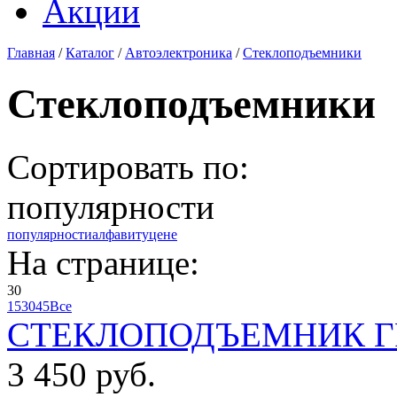
Акции
Главная
/
Каталог
/
Автоэлектроника
/
Стеклоподъемники
Стеклоподъемники
Сортировать по:
популярности
популярности
алфавиту
цене
На странице:
30
15
30
45
Все
СТЕКЛОПОДЪЕМНИК Г
3 450 руб.