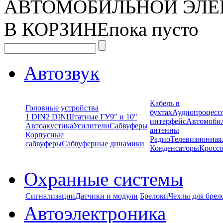
АВТОМОБИЛЬНОЙ ЭЛЕ
В КОРЗИНЕ
пока пусто
Автозвук
Кабель в
Головные устройства
бухтах
Аудиопроцесс
1 DIN
2 DIN
Штатные ГУ
9" и 10"
интерфейс
Автомоби
Автоакустика
Усилители
Сабвуферы
антенны
Корпусные
Радио
Телевизионная
сабвуферы
Сабвуферные динамики
Конденсаторы
Кроссо
Охранные системы
Сигнализации
Датчики и модули
Брелоки
Чехлы для брел
Автоэлектроника