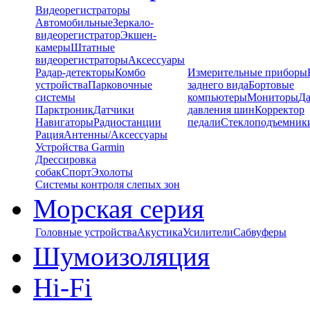
Видеорегистраторы
Автомобильные
Зеркало-
видеорегистратор
Экшен-
камеры
Штатные
видеорегистраторы
Аксессуары
Радар-детекторы
Комбо
Измерительные приборы
устройства
Парковочные
заднего вида
Бортовые
системы
компьютеры
Мониторы
Да
Парктроник
Датчики
давления шин
Корректор
Навигаторы
Радиостанции
педали
Стеклоподъемник
Рация
Антенны/Аксессуары
Устройства Garmin
Дрессировка
собак
Спорт
Эхолоты
Системы контроля слепых зон
Морская серия
Головные устройства
Акустика
Усилители
Сабвуферы
Шумоизоляция
Hi-Fi