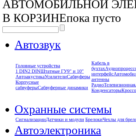
АВТОМОБИЛЬНОЙ ЭЛЕ
В КОРЗИНЕ
пока пусто
Автозвук
Кабель в
Головные устройства
бухтах
Аудиопроцесс
1 DIN
2 DIN
Штатные ГУ
9" и 10"
интерфейс
Автомоби
Автоакустика
Усилители
Сабвуферы
антенны
Корпусные
Радио
Телевизионная
сабвуферы
Сабвуферные динамики
Конденсаторы
Кроссо
Охранные системы
Сигнализации
Датчики и модули
Брелоки
Чехлы для брел
Автоэлектроника