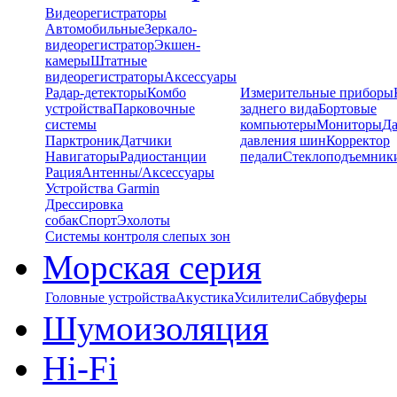
Видеорегистраторы
Автомобильные
Зеркало-
видеорегистратор
Экшен-
камеры
Штатные
видеорегистраторы
Аксессуары
Радар-детекторы
Комбо
Измерительные приборы
устройства
Парковочные
заднего вида
Бортовые
системы
компьютеры
Мониторы
Да
Парктроник
Датчики
давления шин
Корректор
Навигаторы
Радиостанции
педали
Стеклоподъемник
Рация
Антенны/Аксессуары
Устройства Garmin
Дрессировка
собак
Спорт
Эхолоты
Системы контроля слепых зон
Морская серия
Головные устройства
Акустика
Усилители
Сабвуферы
Шумоизоляция
Hi-Fi