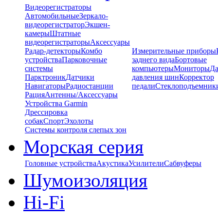
Видеорегистраторы
Автомобильные
Зеркало-
видеорегистратор
Экшен-
камеры
Штатные
видеорегистраторы
Аксессуары
Радар-детекторы
Комбо
Измерительные приборы
устройства
Парковочные
заднего вида
Бортовые
системы
компьютеры
Мониторы
Да
Парктроник
Датчики
давления шин
Корректор
Навигаторы
Радиостанции
педали
Стеклоподъемник
Рация
Антенны/Аксессуары
Устройства Garmin
Дрессировка
собак
Спорт
Эхолоты
Системы контроля слепых зон
Морская серия
Головные устройства
Акустика
Усилители
Сабвуферы
Шумоизоляция
Hi-Fi