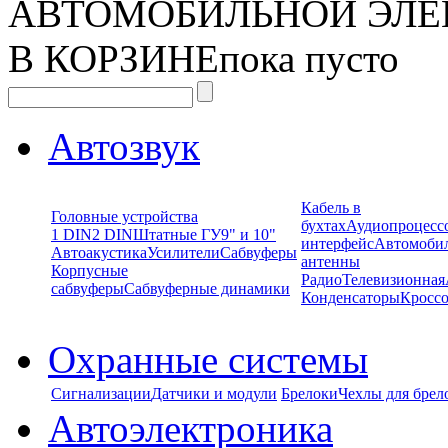
АВТОМОБИЛЬНОЙ ЭЛЕ
В КОРЗИНЕ
пока пусто
Автозвук
Кабель в
Головные устройства
бухтах
Аудиопроцесс
1 DIN
2 DIN
Штатные ГУ
9" и 10"
интерфейс
Автомоби
Автоакустика
Усилители
Сабвуферы
антенны
Корпусные
Радио
Телевизионная
сабвуферы
Сабвуферные динамики
Конденсаторы
Кроссо
Охранные системы
Сигнализации
Датчики и модули
Брелоки
Чехлы для брел
Автоэлектроника