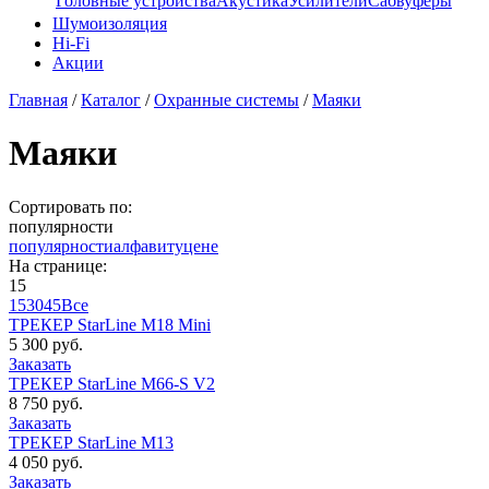
Головные устройства
Акустика
Усилители
Сабвуферы
Шумоизоляция
Hi-Fi
Акции
Главная
/
Каталог
/
Охранные системы
/
Маяки
Маяки
Сортировать по:
популярности
популярности
алфавиту
цене
На странице:
15
15
30
45
Все
ТРЕКЕР StarLine M18 Mini
5 300 руб.
Заказать
ТРЕКЕР StarLine M66-S V2
8 750 руб.
Заказать
ТРЕКЕР StarLine M13
4 050 руб.
Заказать