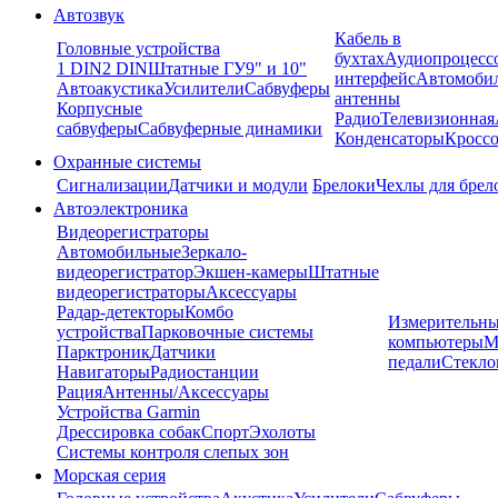
Автозвук
Кабель в
Головные устройства
бухтах
Аудиопроцесс
1 DIN
2 DIN
Штатные ГУ
9" и 10"
интерфейс
Автомоби
Автоакустика
Усилители
Сабвуферы
антенны
Корпусные
Радио
Телевизионная
сабвуферы
Сабвуферные динамики
Конденсаторы
Кроссо
Охранные системы
Сигнализации
Датчики и модули
Брелоки
Чехлы для брел
Автоэлектроника
Видеорегистраторы
Автомобильные
Зеркало-
видеорегистратор
Экшен-камеры
Штатные
видеорегистраторы
Аксессуары
Радар-детекторы
Комбо
Измерительны
устройства
Парковочные системы
компьютеры
М
Парктроник
Датчики
педали
Стекло
Навигаторы
Радиостанции
Рация
Антенны/Аксессуары
Устройства Garmin
Дрессировка собак
Спорт
Эхолоты
Системы контроля слепых зон
Морская серия