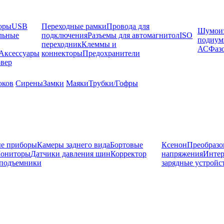
оры
USB
Переходные рамки
Провода для
Шумоиз
льные
подключения
Разъемы для автомагнитол
ISO
подиу
переходник
Клеммы и
АС
Фаз
Аксессуары
коннекторы
Предохранители
вер
оков
Сирены
Замки
Маяки
Трубки/Гофры
е приборы
Камеры заднего вида
Бортовые
Ксенон
Преобразо
ониторы
Датчики давления шин
Корректор
напряжения
Инте
подъемники
зарядные устройс