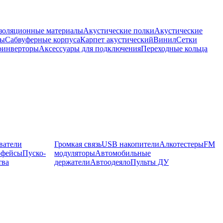
оляционные материалы
Акустические полки
Акустические
мы
Сабвуферные корпуса
Карпет акустический
Винил
Сетки
оинверторы
Аксессуары для подключения
Переходные кольца
ватели
Громкая связь
USB накопители
Алкотестеры
FM
рфейсы
Пуско-
модуляторы
Автомобильные
тва
держатели
Автоодеяло
Пульты ДУ